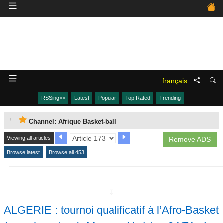
français
RSSing>>
Latest
Popular
Top Rated
Trending
Channel: Afrique Basket-ball
Viewing all articles
Remove ADS
Browse latest
Browse all 453
↧
ALGERIE : tournoi qualificatif à l’Afro-Basket