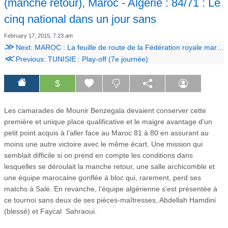
(manche retour), Maroc - Algérie : 84/71 : Le
cinq national dans un jour sans
February 17, 2015, 7:23 am
≫
Next: MAROC : La feuille de route de la Fédération royale marocaine de basketball
≪
Previous: TUNISIE : Play-off (7e journée)
$
Les camarades de Mounir Benzegala devaient conserver cette
première et unique place qualificative et le maigre avantage d’un
petit point acquis à l’aller face au Maroc 81 à 80 en assurant au
moins une autre victoire avec le même écart. Une mission qui
semblait difficile si on prend en compte les conditions dans
lesquelles se déroulait la manche retour, une salle archicomble et
une équipe marocaine gonflée à bloc qui, rarement, perd ses
matchs à Salé. En revanche, l’équipe algérienne s’est présentée à
ce tournoi sans deux de ses pièces-maîtresses, Abdellah Hamdini
(blessé) et Faycal Sahraoui.