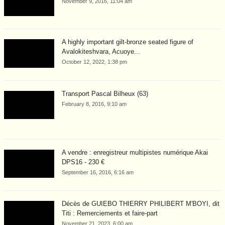
November 9, 2016, 11:04 am
A highly important gilt-bronze seated figure of
Avalokiteshvara, Acuoye...
October 12, 2022, 1:38 pm
Transport Pascal Bilheux (63)
February 8, 2016, 9:10 am
A vendre : enregistreur multipistes numérique Akai
DPS16 - 230 €
September 16, 2016, 6:16 am
Décès de GUIEBO THIERRY PHILIBERT M'BOYI, dit
Titi : Remerciements et faire-part
November 21, 2023, 6:00 am