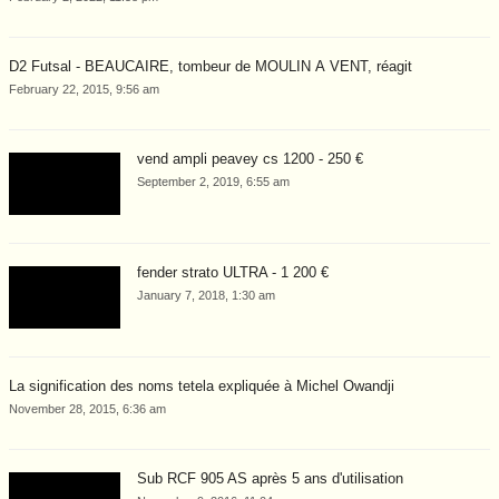
D2 Futsal - BEAUCAIRE, tombeur de MOULIN À VENT, réagit
February 22, 2015, 9:56 am
vend ampli peavey cs 1200 - 250 €
September 2, 2019, 6:55 am
fender strato ULTRA - 1 200 €
January 7, 2018, 1:30 am
La signification des noms tetela expliquée à Michel Owandji
November 28, 2015, 6:36 am
Sub RCF 905 AS après 5 ans d'utilisation