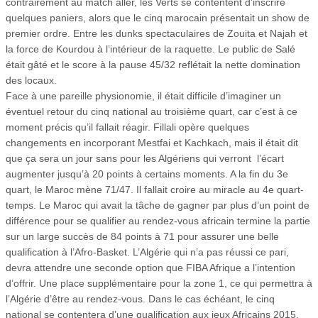
contrairement au match aller, les Verts se contentent d’inscrire
quelques paniers, alors que le cinq marocain présentait un show de
premier ordre. Entre les dunks spectaculaires de Zouita et Najah et
la force de Kourdou à l’intérieur de la raquette. Le public de Salé
était gâté et le score à la pause 45/32 reflétait la nette domination
des locaux.
Face à une pareille physionomie, il était difficile d’imaginer un
éventuel retour du cinq national au troisième quart, car c’est à ce
moment précis qu’il fallait réagir. Fillali opère quelques
changements en incorporant Mestfai et Kachkach, mais il était dit
que ça sera un jour sans pour les Algériens qui verront l’écart
augmenter jusqu’à 20 points à certains moments. A la fin du 3e
quart, le Maroc mène 71/47. Il fallait croire au miracle au 4e quart-
temps. Le Maroc qui avait la tâche de gagner par plus d’un point de
différence pour se qualifier au rendez-vous africain termine la partie
sur un large succès de 84 points à 71 pour assurer une belle
qualification à l’Afro-Basket. L’Algérie qui n’a pas réussi ce pari,
devra attendre une seconde option que FIBA Afrique a l’intention
d’offrir. Une place supplémentaire pour la zone 1, ce qui permettra à
l’Algérie d’être au rendez-vous. Dans le cas échéant, le cinq
national se contentera d’une qualification aux jeux Africains 2015,