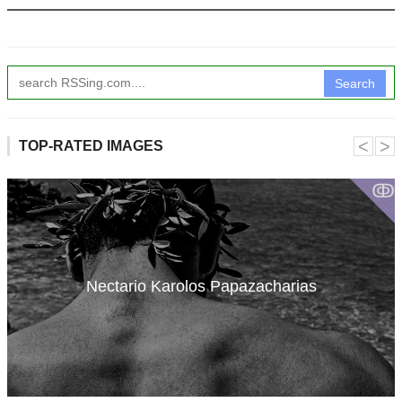
Search
˂
˃
TOP-RATED IMAGES
ↂ
Nectario Karolos Papazacharias