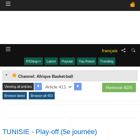
français
RSSing>>
Latest
Popular
Top Rated
Trending
Channel: Afrique Basket-ball
Viewing all articles
Remove ADS
Browse latest
Browse all 453
↧
TUNISIE - Play-off (5e journée)