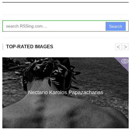
Search
˂
˃
TOP-RATED IMAGES
ↂ
Nectario Karolos Papazacharias