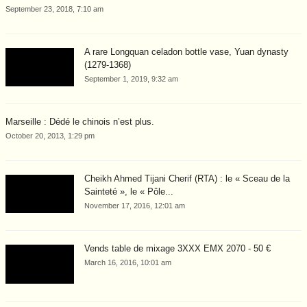
September 23, 2018, 7:10 am
A rare Longquan celadon bottle vase, Yuan dynasty
(1279-1368)
September 1, 2019, 9:32 am
Marseille : Dédé le chinois n’est plus.
October 20, 2013, 1:29 pm
Cheikh Ahmed Tijani Cherif (RTA) : le « Sceau de la
Sainteté », le « Pôle...
November 17, 2016, 12:01 am
Vends table de mixage 3XXX EMX 2070 - 50 €
March 16, 2016, 10:01 am