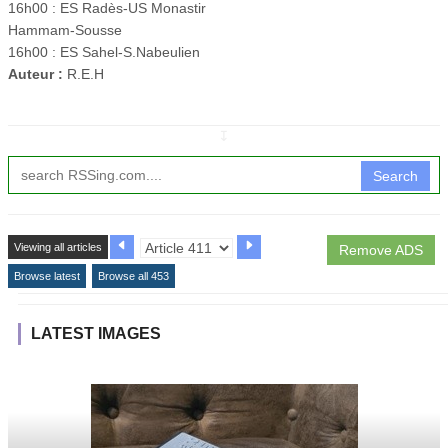
16h00 : ES Radès-US Monastir
Hammam-Sousse
16h00 : ES Sahel-S.Nabeulien
Auteur :
R.E.H
↧
Search
Viewing all articles
Remove ADS
Browse latest
Browse all 453
LATEST IMAGES