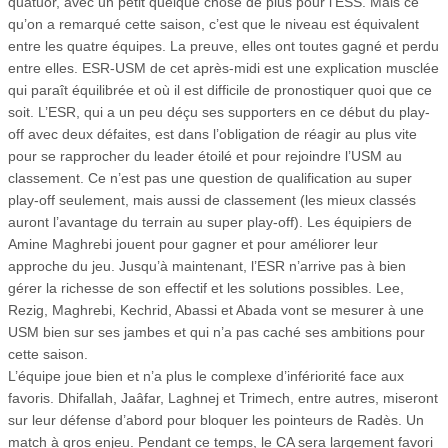
quatuor, avec un petit quelque chose de plus pour l’ESS. Mais ce
qu’on a remarqué cette saison, c’est que le niveau est équivalent
entre les quatre équipes. La preuve, elles ont toutes gagné et perdu
entre elles. ESR-USM de cet après-midi est une explication musclée
qui paraît équilibrée et où il est difficile de pronostiquer quoi que ce
soit. L’ESR, qui a un peu déçu ses supporters en ce début du play-
off avec deux défaites, est dans l’obligation de réagir au plus vite
pour se rapprocher du leader étoilé et pour rejoindre l’USM au
classement. Ce n’est pas une question de qualification au super
play-off seulement, mais aussi de classement (les mieux classés
auront l’avantage du terrain au super play-off). Les équipiers de
Amine Maghrebi jouent pour gagner et pour améliorer leur
approche du jeu. Jusqu’à maintenant, l’ESR n’arrive pas à bien
gérer la richesse de son effectif et les solutions possibles. Lee,
Rezig, Maghrebi, Kechrid, Abassi et Abada vont se mesurer à une
USM bien sur ses jambes et qui n’a pas caché ses ambitions pour
cette saison.
L’équipe joue bien et n’a plus le complexe d’infériorité face aux
favoris. Dhifallah, Jaâfar, Laghnej et Trimech, entre autres, miseront
sur leur défense d’abord pour bloquer les pointeurs de Radès. Un
match à gros enjeu. Pendant ce temps, le CA sera largement favori