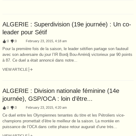
ALGERIE : Superdivision (19e journée) : Un co-
leader pour Sétif
:
0
:
0
February 23, 2015, 4:18 am
Pour la première fois de la saison, le leader sétifien partage son fauteuil
avec son adversaire du jour l’IR Bordj Bou-Arréridj victorieux par 90 points
à 87. Ce duel a était annoncé dans notre...
VIEW ARTICLE
ALGERIE : Division nationale féminine (14e
journée), GSP/OCA : loin d’être...
:
0
:
0
February 23, 2015, 4:20 am
Ce duel entre les Olympiennes tenantes du titre et les Pétroliers vice-
champions promettait d’être le meilleur de la saison. La montée en
puissance de l’OCA dans cette phase retour augurait d’une très...
VIEW ARTICLE