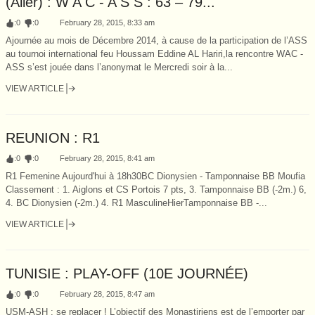
(Aller) : W A C - A S S : 63 – 79...
:
0
:
0
February 28, 2015, 8:33 am
Ajournée au mois de Décembre 2014, à cause de la participation de l’ASS
au tournoi international feu Houssam Eddine AL Hariri,la rencontre WAC -
ASS s’est jouée dans l’anonymat le Mercredi soir à la...
VIEW ARTICLE
REUNION : R1
:
0
:
0
February 28, 2015, 8:41 am
R1 Femenine Aujourd'hui à 18h30BC Dionysien - Tamponnaise BB Moufia
Classement : 1. Aiglons et CS Portois 7 pts, 3. Tamponnaise BB (-2m.) 6,
4. BC Dionysien (-2m.) 4. R1 MasculineHierTamponnaise BB -...
VIEW ARTICLE
TUNISIE : PLAY-OFF (10E JOURNÉE)
:
0
:
0
February 28, 2015, 8:47 am
USM-ASH : se replacer ! L’objectif des Monastiriens est de l’emporter par