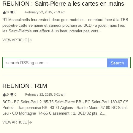
REUNION : Saint-Pierre a les cartes en mains
:
0
:
0
February 22, 2015, 7:59 am
R1 MasculineIls leur restent deux gros matches - en retard face à la TBB
peut-être cette semaine et samedi prochain au BCD - à jouer, mais hier,
les Saint-Pierrois ont effectué un beau premier pas vers...
VIEW ARTICLE
Search
REUNION : R1M
:
0
:
0
February 22, 2015, 8:01 am
BCD - BC Saint-Paul 2 95-75 Saint-Pierre BB - BC Saint-Paul 180-67 CS
Portois - Tamponnaise BB 43-71 Aiglons - Sainte-Marie 47-80 BC Saint-
Leu - CO Montagne 74-65 Classement : 1. BCD 32 pts, 2....
VIEW ARTICLE