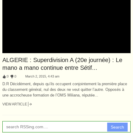
ALGERIE : Superdivision A (20e journée) : Le
mano a mano continue entre Sétif...
:
0
:
0
March 2, 2015, 4:43 am
D.R Décidément, depuis qu’ils occupent conjointement la première place
du classement général, nul des deux ne veut quitter l’autre. Opposés à
une accrocheuse formation de l’OMS Miliana, réputée...
VIEW ARTICLE
Search