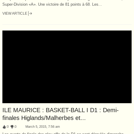
Super-Division «A». Une victoire de 81 points à 68. Les...
VIEW ARTICLE
ILE MAURICE : BASKET-BALL I D1 : Demi-
finales Higlands/Malherbes et...
:
0
:
0
March 5, 2015, 7:56 am