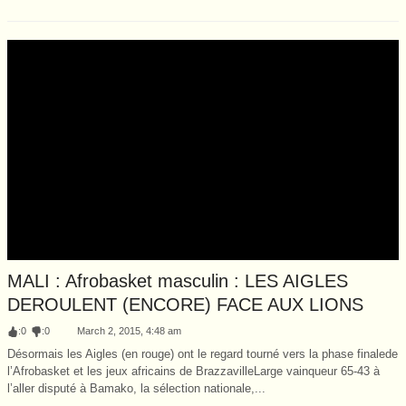
MALI : Afrobasket masculin : LES AIGLES
DEROULENT (ENCORE) FACE AUX LIONS
:
0
:
0
March 2, 2015, 4:48 am
Désormais les Aigles (en rouge) ont le regard tourné vers la phase finalede
l’Afrobasket et les jeux africains de BrazzavilleLarge vainqueur 65-43 à
l’aller disputé à Bamako, la sélection nationale,...