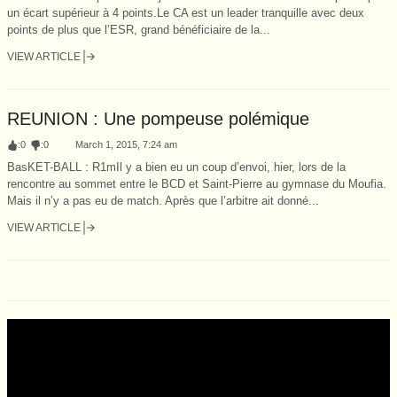
un écart supérieur à 4 points.Le CA est un leader tranquille avec deux
points de plus que l’ESR, grand bénéficiaire de la...
VIEW ARTICLE
REUNION : Une pompeuse polémique
:
0
:
0
March 1, 2015, 7:24 am
BasKET-BALL : R1mIl y a bien eu un coup d’envoi, hier, lors de la
rencontre au sommet entre le BCD et Saint-Pierre au gymnase du Moufia.
Mais il n’y a pas eu de match. Après que l’arbitre ait donné...
VIEW ARTICLE