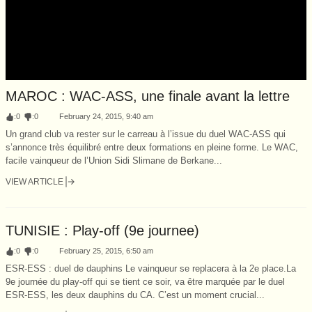
MAROC : WAC-ASS, une finale avant la lettre
:
0
:
0
February 24, 2015, 9:40 am
Un grand club va rester sur le carreau à l’issue du duel WAC-ASS qui
s’annonce très équilibré entre deux formations en pleine forme. Le WAC,
facile vainqueur de l’Union Sidi Slimane de Berkane...
VIEW ARTICLE
TUNISIE : Play-off (9e journee)
:
0
:
0
February 25, 2015, 6:50 am
ESR-ESS : duel de dauphins Le vainqueur se replacera à la 2e place.La
9e journée du play-off qui se tient ce soir, va être marquée par le duel
ESR-ESS, les deux dauphins du CA. C’est un moment crucial...