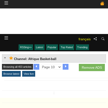
français
RSSing>>
Latest
Popular
Top Rated
Trending
Channel: Afrique Basket-ball
Browsing all 453 articles
Remove ADS
Browse latest
View live
↧