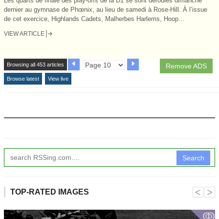
Les quarts de finale des play-offs de la D1 se sont déroulés dimanche
dernier au gymnase de Phœnix, au lieu de samedi à Rose-Hill. À l’issue
de cet exercice, Highlands Cadets, Malherbes Harlems, Hoop...
VIEW ARTICLE
Browsing all 453 articles
Remove ADS
Browse latest
View live
Search
˂
˃
TOP-RATED IMAGES
ↂ