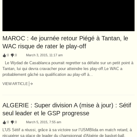
MAROC : 4e journée retour Piégé à Tantan, le
WAC risque de rater le play-off
:
0
:
0
March 3, 2015, 11:17 am
Le Wydad de Casablanca pourrait regretter sa défaite sur un petit point à
Tantan, lui qui devra cravacher pour atteindre les play-off.Le WAC a
probablement gâché sa qualification au play-off à...
VIEW ARTICLE
ALGERIE : Super division A (mise à jour) : Sétif
seul leader et le GSP progresse
:
0
:
0
March 5, 2015, 7:55 am
L'US Sétif a réussi, grâce à sa victoire sur l’USMBlida en match retard, à
récupérer sa place de leader du championnat d'Algérie de basket-ball,