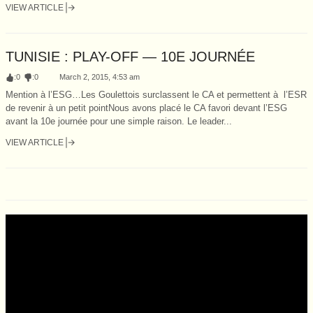
VIEW ARTICLE
TUNISIE : PLAY-OFF — 10E JOURNÉE
:
0
:
0
March 2, 2015, 4:53 am
Mention à l’ESG…Les Goulettois surclassent le CA et permettent à l’ESR
de revenir à un petit pointNous avons placé le CA favori devant l’ESG
avant la 10e journée pour une simple raison. Le leader...
VIEW ARTICLE